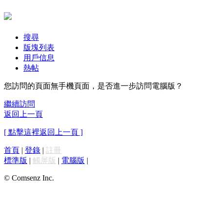
搜尋
版塊列表
用戶信息
熱帖
您訪問的頁面無手機頁面，是否進一步訪問電腦版？
繼續訪問
返回上一頁
[ 點擊這裡返回上一頁 ]
首頁
|
登錄
|
註冊
標準版
|
觸屏版
|
電腦版
|
© Comsenz Inc.