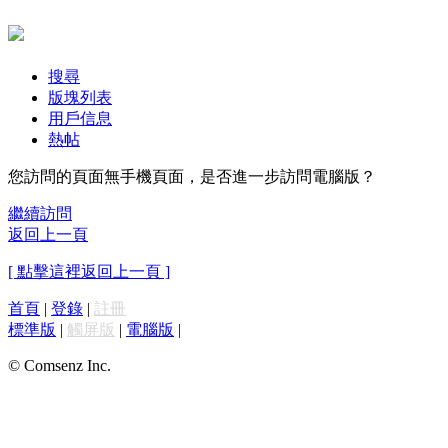
搜尋
版塊列表
用戶信息
熱帖
您訪問的頁面無手機頁面，是否進一步訪問電腦版？
繼續訪問
返回上一頁
[ 點擊這裡返回上一頁 ]
首頁
|
登錄
|
註冊
標準版
|
觸屏版
|
電腦版
|
© Comsenz Inc.