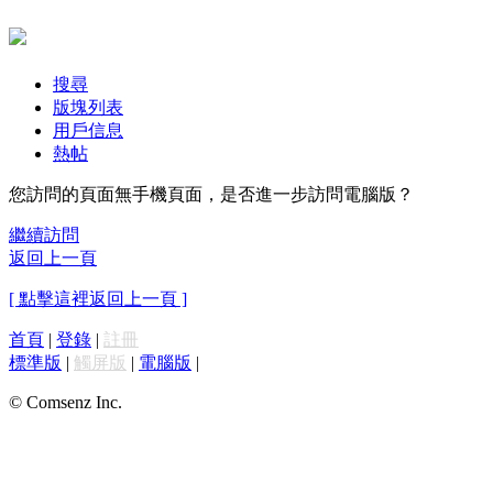
搜尋
版塊列表
用戶信息
熱帖
您訪問的頁面無手機頁面，是否進一步訪問電腦版？
繼續訪問
返回上一頁
[ 點擊這裡返回上一頁 ]
首頁
|
登錄
|
註冊
標準版
|
觸屏版
|
電腦版
|
© Comsenz Inc.