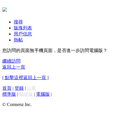
搜尋
版塊列表
用戶信息
熱帖
您訪問的頁面無手機頁面，是否進一步訪問電腦版？
繼續訪問
返回上一頁
[ 點擊這裡返回上一頁 ]
首頁
|
登錄
|
註冊
標準版
|
觸屏版
|
電腦版
|
© Comsenz Inc.