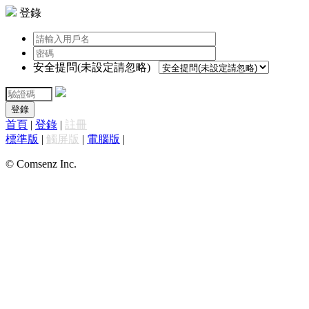
登錄
安全提問(未設定請忽略)
登錄
首頁
|
登錄
|
註冊
標準版
|
觸屏版
|
電腦版
|
© Comsenz Inc.