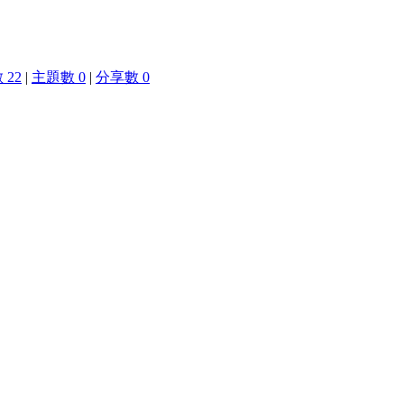
 22
|
主題數 0
|
分享數 0