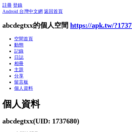
註冊
登錄
Android 台灣中文網
返回首頁
abcdegtxx的個人空間
https://apk.tw/?173
空間首頁
動態
記錄
日誌
相冊
主題
分享
留言板
個人資料
個人資料
abcdegtxx
(UID: 1737680)