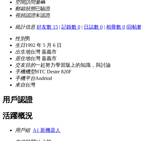
空間訪問量
40
郵箱狀態
已驗證
視頻認證
未認證
統計信息
好友數 15
|
記錄數 0
|
日誌數 0
|
相冊數 0
|
回帖數
性別
男
生日
1992 年 5 月 6 日
出生地
台灣 嘉義市
居住地
台灣 嘉義市
交友目的
一起努力學習版上的知識，與討論
手機機型
HTC Desire 820F
手機平台
Andriod
來自
台灣
用戶認證
活躍概況
用戶組
A1 新機器人