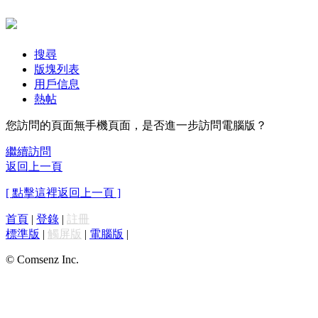
搜尋
版塊列表
用戶信息
熱帖
您訪問的頁面無手機頁面，是否進一步訪問電腦版？
繼續訪問
返回上一頁
[ 點擊這裡返回上一頁 ]
首頁
|
登錄
|
註冊
標準版
|
觸屏版
|
電腦版
|
© Comsenz Inc.