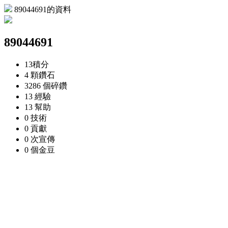
89044691的資料
89044691
13
積分
4 顆
鑽石
3286 個
碎鑽
13
經驗
13
幫助
0
技術
0
貢獻
0 次
宣傳
0 個
金豆