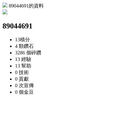
89044691的資料
89044691
13
積分
4 顆
鑽石
3286 個
碎鑽
13
經驗
13
幫助
0
技術
0
貢獻
0 次
宣傳
0 個
金豆