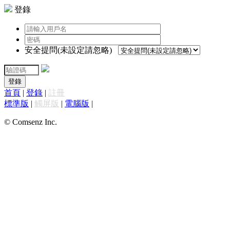
登錄
安全提問(未設定請忽略)
登錄
首頁
|
登錄
|
註冊
標準版
|
觸屏版
|
電腦版
|
© Comsenz Inc.