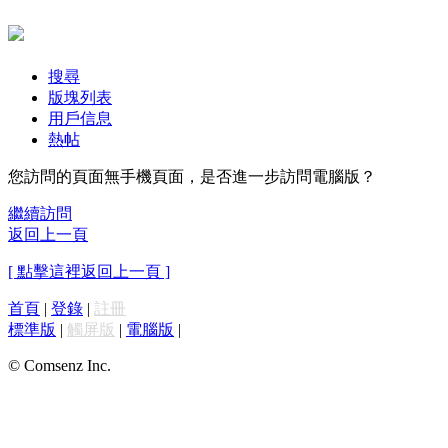
搜尋
版塊列表
用戶信息
熱帖
您訪問的頁面無手機頁面，是否進一步訪問電腦版？
繼續訪問
返回上一頁
[ 點擊這裡返回上一頁 ]
首頁
|
登錄
|
註冊
標準版
|
觸屏版
|
電腦版
|
© Comsenz Inc.