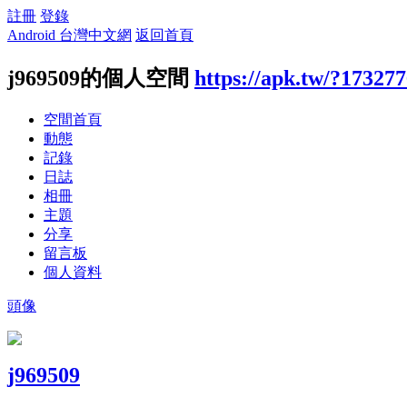
註冊
登錄
Android 台灣中文網
返回首頁
j969509的個人空間
https://apk.tw/?17327
空間首頁
動態
記錄
日誌
相冊
主題
分享
留言板
個人資料
頭像
j969509