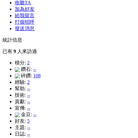
收聽TA
加為好友
給我留言
打個招呼
發送消息
統計信息
已有
9
人來訪過
積分:
2
鑽石:
--
碎鑽:
108
經驗:
2
幫助:
--
技術:
--
貢獻:
--
宣傳:
--
金豆:
--
好友:
5
主題:
--
日誌:
--