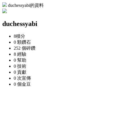
duchessyabi的資料
duchessyabi
8
積分
0 顆
鑽石
252 個
碎鑽
8
經驗
0
幫助
0
技術
0
貢獻
0 次
宣傳
0 個
金豆