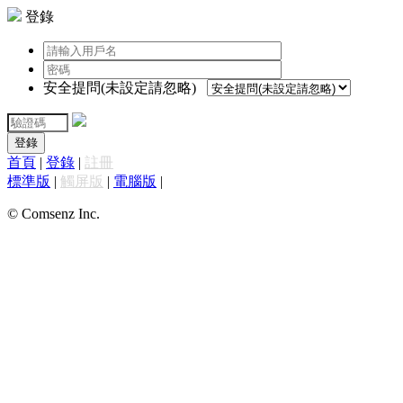
登錄
安全提問(未設定請忽略)
登錄
首頁
|
登錄
|
註冊
標準版
|
觸屏版
|
電腦版
|
© Comsenz Inc.