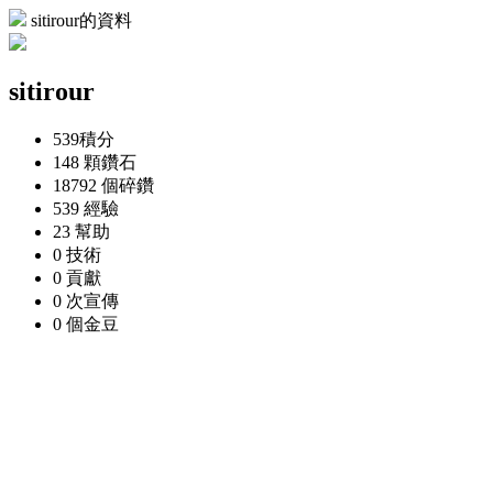
sitirour的資料
sitirour
539
積分
148 顆
鑽石
18792 個
碎鑽
539
經驗
23
幫助
0
技術
0
貢獻
0 次
宣傳
0 個
金豆