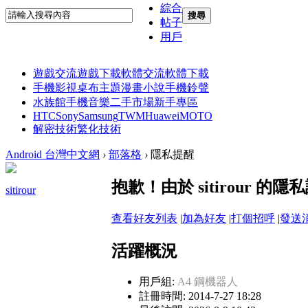
綜合
搜尋
帖子
用戶
遊戲交流
遊戲下載
軟體交流
軟體下載
手機影視
桌布主題
漫畫小說
手機鈴聲
水族館
手機音樂
二手市場
新手專區
HTC
Sony
Samsung
TWM
Huawei
MOTO
解密技術
繁化技術
Android 台灣中文網
›
部落格
›
隱私提醒
抱歉！由於 sitirour 
sitirour
查看好友列表
|
加為好友
|
打個招呼
|
發送
活躍概況
用戶組:
A4 鋼機器人
註冊時間: 2014-7-27 18:28