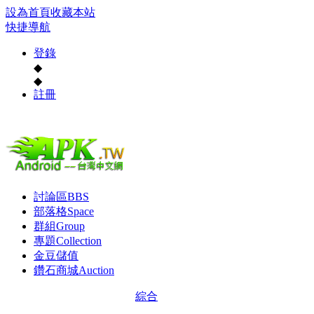
設為首頁
收藏本站
快捷導航
登錄
◆
◆
註冊
討論區
BBS
部落格
Space
群組
Group
專題
Collection
金豆儲值
鑽石商城
Auction
綜合