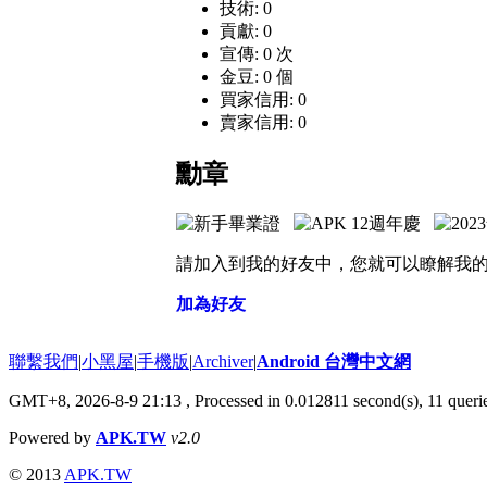
技術: 0
貢獻: 0
宣傳: 0 次
金豆: 0 個
買家信用: 0
賣家信用: 0
勳章
請加入到我的好友中，您就可以瞭解我
加為好友
聯繫我們
|
小黑屋
|
手機版
|
Archiver
|
Android 台灣中文網
GMT+8, 2026-8-9 21:13
, Processed in 0.012811 second(s), 11 que
Powered by
APK.TW
v2.0
© 2013
APK.TW