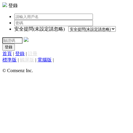
登錄
安全提問(未設定請忽略)
登錄
首頁
|
登錄
|
註冊
標準版
|
觸屏版
|
電腦版
|
© Comsenz Inc.