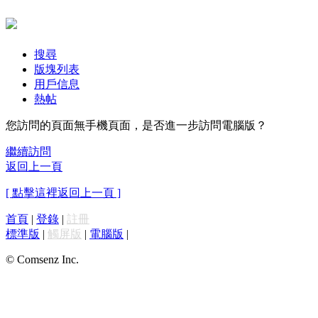
搜尋
版塊列表
用戶信息
熱帖
您訪問的頁面無手機頁面，是否進一步訪問電腦版？
繼續訪問
返回上一頁
[ 點擊這裡返回上一頁 ]
首頁
|
登錄
|
註冊
標準版
|
觸屏版
|
電腦版
|
© Comsenz Inc.