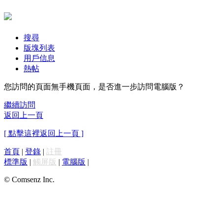
搜尋
版塊列表
用戶信息
熱帖
您訪問的頁面無手機頁面，是否進一步訪問電腦版？
繼續訪問
返回上一頁
[ 點擊這裡返回上一頁 ]
首頁
|
登錄
|
註冊
標準版
|
觸屏版
|
電腦版
|
© Comsenz Inc.