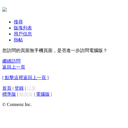
搜尋
版塊列表
用戶信息
熱帖
您訪問的頁面無手機頁面，是否進一步訪問電腦版？
繼續訪問
返回上一頁
[ 點擊這裡返回上一頁 ]
首頁
|
登錄
|
註冊
標準版
|
觸屏版
|
電腦版
|
© Comsenz Inc.