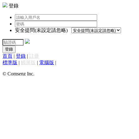
登錄
安全提問(未設定請忽略)
登錄
首頁
|
登錄
|
註冊
標準版
|
觸屏版
|
電腦版
|
© Comsenz Inc.