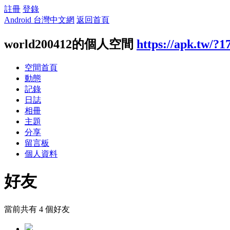
註冊
登錄
Android 台灣中文網
返回首頁
world200412的個人空間
https://apk.tw/?1
空間首頁
動態
記錄
日誌
相冊
主題
分享
留言板
個人資料
好友
當前共有
4
個好友