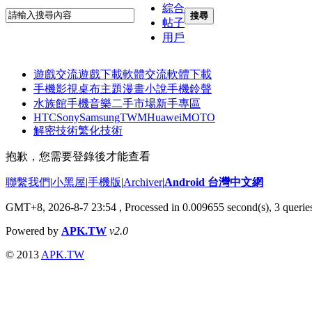
綜合
搜尋
帖子
用戶
遊戲交流
遊戲下載
軟體交流
軟體下載
手機影視
桌布主題
漫畫小說
手機鈴聲
水族館
手機音樂
二手市場
新手專區
HTC
Sony
Samsung
TWM
Huawei
MOTO
解密技術
繁化技術
抱歉，您需要登錄後才能查看
聯繫我們
|
小黑屋
|
手機版
|
Archiver
|
Android 台灣中文網
GMT+8, 2026-8-7 23:54
, Processed in 0.009655 second(s), 3 quer
Powered by
APK.TW
v2.0
© 2013
APK.TW