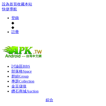
設為首頁
收藏本站
快捷導航
登錄
◆
◆
註冊
討論區
BBS
部落格
Space
群組
Group
專題
Collection
金豆儲值
鑽石商城
Auction
綜合