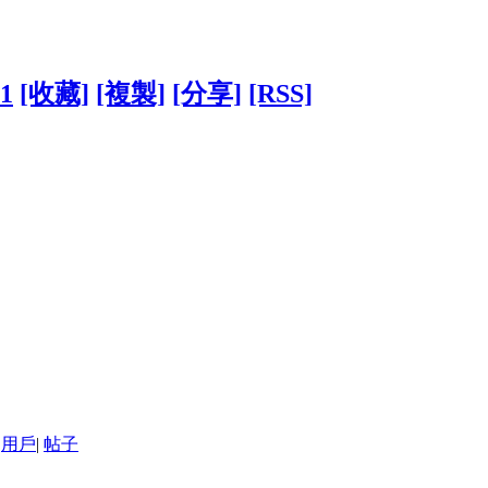
51
[收藏]
[複製]
[分享]
[RSS]
用戶
|
帖子