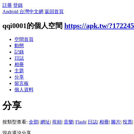
註冊
登錄
Android 台灣中文網
返回首頁
qqi0001的個人空間
https://apk.tw/?17224
空間首頁
動態
記錄
日誌
相冊
主題
分享
留言板
個人資料
分享
按類型查看:
全部
|
網址
|
視頻
|
音樂
|
Flash
|
日誌
|
相冊
|
圖片
|
投票
|
現在還沒分享