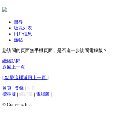
搜尋
版塊列表
用戶信息
熱帖
您訪問的頁面無手機頁面，是否進一步訪問電腦版？
繼續訪問
返回上一頁
[ 點擊這裡返回上一頁 ]
首頁
|
登錄
|
註冊
標準版
|
觸屏版
|
電腦版
|
© Comsenz Inc.