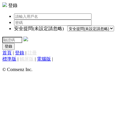
登錄
安全提問(未設定請忽略)
登錄
首頁
|
登錄
|
註冊
標準版
|
觸屏版
|
電腦版
|
© Comsenz Inc.