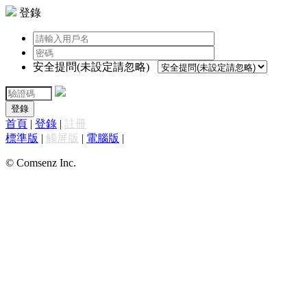
登錄
安全提問(未設定請忽略)
登錄
首頁
|
登錄
|
註冊
標準版
|
觸屏版
|
電腦版
|
© Comsenz Inc.