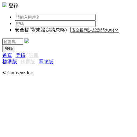
登錄
安全提問(未設定請忽略)
登錄
首頁
|
登錄
|
註冊
標準版
|
觸屏版
|
電腦版
|
© Comsenz Inc.