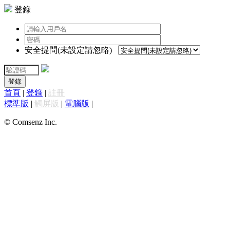
登錄
安全提問(未設定請忽略)
登錄
首頁
|
登錄
|
註冊
標準版
|
觸屏版
|
電腦版
|
© Comsenz Inc.