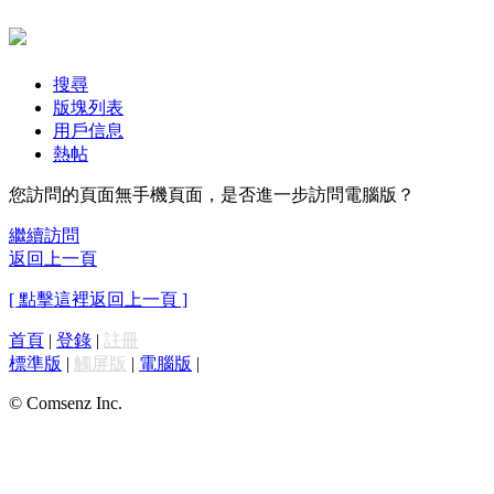
搜尋
版塊列表
用戶信息
熱帖
您訪問的頁面無手機頁面，是否進一步訪問電腦版？
繼續訪問
返回上一頁
[ 點擊這裡返回上一頁 ]
首頁
|
登錄
|
註冊
標準版
|
觸屏版
|
電腦版
|
© Comsenz Inc.