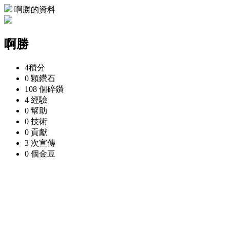
啊勝的資料
啊勝
4
積分
0 顆
鑽石
108 個
碎鑽
4
經驗
0
幫助
0
技術
0
貢獻
3 次
宣傳
0 個
金豆