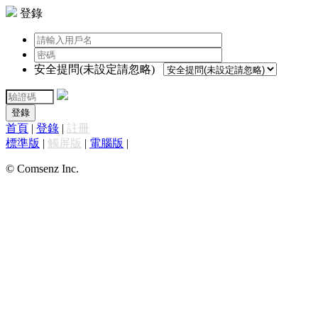
登錄
安全提問(未設定請忽略)
登錄
首頁
|
登錄
|
註冊
標準版
|
觸屏版
|
電腦版
|
© Comsenz Inc.