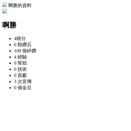
啊勝的資料
啊勝
4
積分
0 顆
鑽石
108 個
碎鑽
4
經驗
0
幫助
0
技術
0
貢獻
3 次
宣傳
0 個
金豆