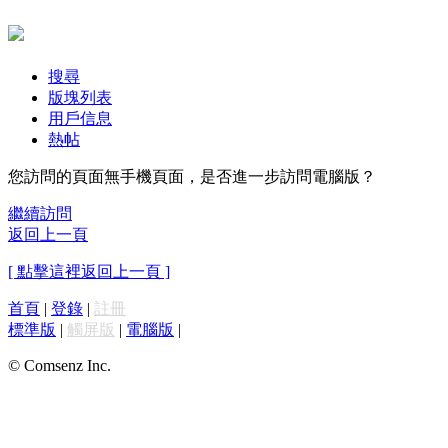
搜尋
版塊列表
用戶信息
熱帖
您訪問的頁面無手機頁面，是否進一步訪問電腦版？
繼續訪問
返回上一頁
[ 點擊這裡返回上一頁 ]
首頁
|
登錄
|
註冊
標準版
|
觸屏版
|
電腦版
|
© Comsenz Inc.