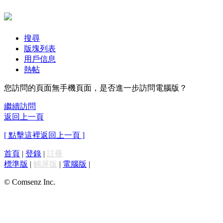
搜尋
版塊列表
用戶信息
熱帖
您訪問的頁面無手機頁面，是否進一步訪問電腦版？
繼續訪問
返回上一頁
[ 點擊這裡返回上一頁 ]
首頁
|
登錄
|
註冊
標準版
|
觸屏版
|
電腦版
|
© Comsenz Inc.