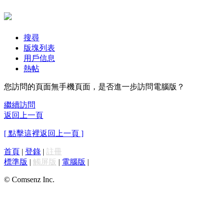
搜尋
版塊列表
用戶信息
熱帖
您訪問的頁面無手機頁面，是否進一步訪問電腦版？
繼續訪問
返回上一頁
[ 點擊這裡返回上一頁 ]
首頁
|
登錄
|
註冊
標準版
|
觸屏版
|
電腦版
|
© Comsenz Inc.