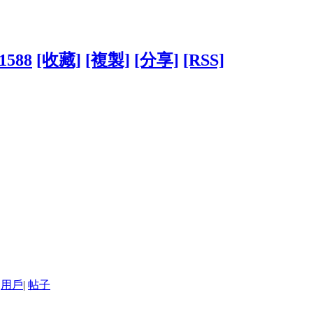
71588
[收藏]
[複製]
[分享]
[RSS]
用戶
|
帖子