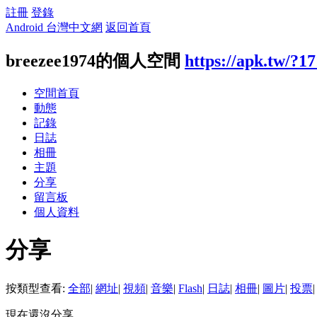
註冊
登錄
Android 台灣中文網
返回首頁
breezee1974的個人空間
https://apk.tw/?1
空間首頁
動態
記錄
日誌
相冊
主題
分享
留言板
個人資料
分享
按類型查看:
全部
|
網址
|
視頻
|
音樂
|
Flash
|
日誌
|
相冊
|
圖片
|
投票
|
現在還沒分享