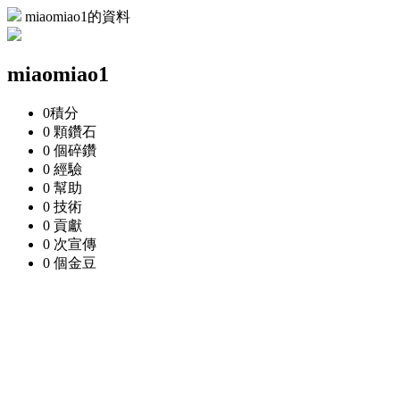
miaomiao1的資料
miaomiao1
0
積分
0 顆
鑽石
0 個
碎鑽
0
經驗
0
幫助
0
技術
0
貢獻
0 次
宣傳
0 個
金豆