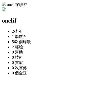
onclif的資料
onclif
2
積分
1 顆
鑽石
562 個
碎鑽
2
經驗
0
幫助
0
技術
0
貢獻
0 次
宣傳
0 個
金豆