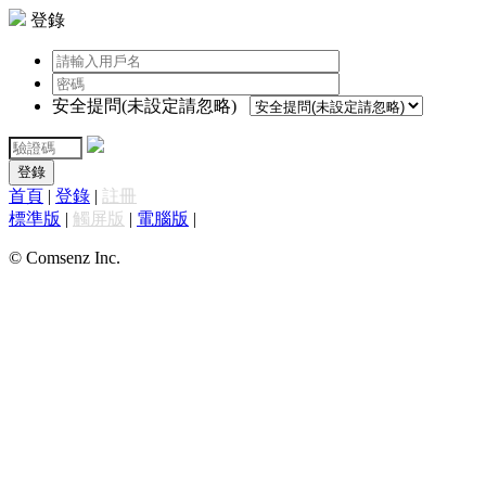
登錄
安全提問(未設定請忽略)
登錄
首頁
|
登錄
|
註冊
標準版
|
觸屏版
|
電腦版
|
© Comsenz Inc.