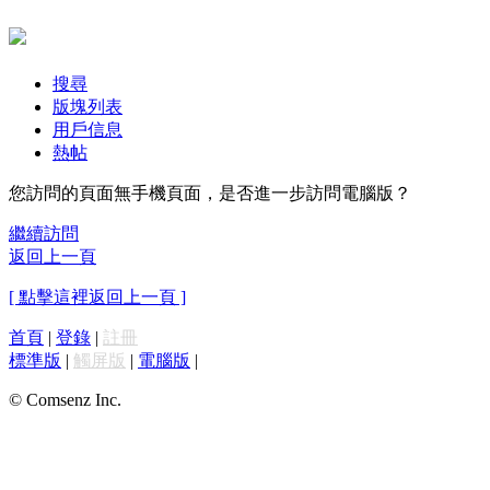
搜尋
版塊列表
用戶信息
熱帖
您訪問的頁面無手機頁面，是否進一步訪問電腦版？
繼續訪問
返回上一頁
[ 點擊這裡返回上一頁 ]
首頁
|
登錄
|
註冊
標準版
|
觸屏版
|
電腦版
|
© Comsenz Inc.