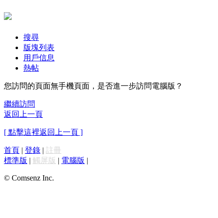
搜尋
版塊列表
用戶信息
熱帖
您訪問的頁面無手機頁面，是否進一步訪問電腦版？
繼續訪問
返回上一頁
[ 點擊這裡返回上一頁 ]
首頁
|
登錄
|
註冊
標準版
|
觸屏版
|
電腦版
|
© Comsenz Inc.