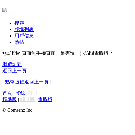
搜尋
版塊列表
用戶信息
熱帖
您訪問的頁面無手機頁面，是否進一步訪問電腦版？
繼續訪問
返回上一頁
[ 點擊這裡返回上一頁 ]
首頁
|
登錄
|
註冊
標準版
|
觸屏版
|
電腦版
|
© Comsenz Inc.