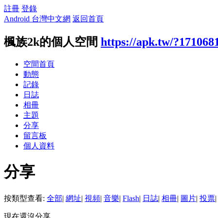
註冊
登錄
Android 台灣中文網
返回首頁
楓族2k的個人空間
https://apk.tw/?171068
空間首頁
動態
記錄
日誌
相冊
主題
分享
留言板
個人資料
分享
按類型查看:
全部
|
網址
|
視頻
|
音樂
|
Flash
|
日誌
|
相冊
|
圖片
|
投票
|
現在還沒分享