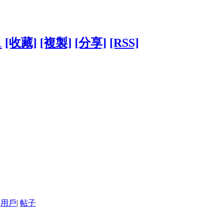
1
[收藏]
[複製]
[分享]
[RSS]
用戶
|
帖子