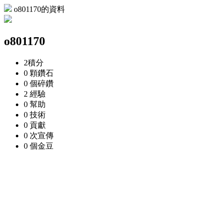
o801170的資料
o801170
2
積分
0 顆
鑽石
0 個
碎鑽
2
經驗
0
幫助
0
技術
0
貢獻
0 次
宣傳
0 個
金豆