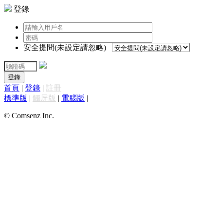
登錄
安全提問(未設定請忽略)
登錄
首頁
|
登錄
|
註冊
標準版
|
觸屏版
|
電腦版
|
© Comsenz Inc.