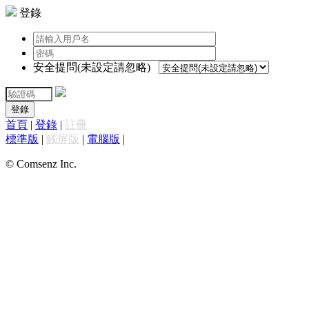
登錄
安全提問(未設定請忽略)
登錄
首頁
|
登錄
|
註冊
標準版
|
觸屏版
|
電腦版
|
© Comsenz Inc.