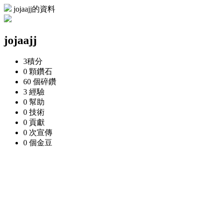
jojaajj的資料
jojaajj
3
積分
0 顆
鑽石
60 個
碎鑽
3
經驗
0
幫助
0
技術
0
貢獻
0 次
宣傳
0 個
金豆