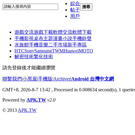
綜合
搜尋
帖子
用戶
遊戲交流
遊戲下載
軟體交流
軟體下載
手機影視
桌布主題
漫畫小說
手機鈴聲
水族館
手機音樂
二手市場
新手專區
HTC
Sony
Samsung
TWM
Huawei
MOTO
解密技術
繁化技術
請先登錄後才能繼續瀏覽
聯繫我們
|
小黑屋
|
手機版
|
Archiver
|
Android 台灣中文網
GMT+8, 2026-8-7 13:42
, Processed in 0.008634 second(s), 1 quer
Powered by
APK.TW
v2.0
© 2013
APK.TW