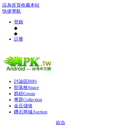
設為首頁
收藏本站
快捷導航
登錄
◆
◆
註冊
討論區
BBS
部落格
Space
群組
Group
專題
Collection
金豆儲值
鑽石商城
Auction
綜合