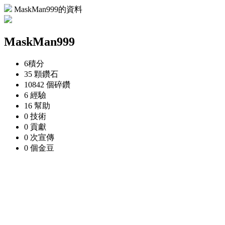
MaskMan999的資料
MaskMan999
6
積分
35 顆
鑽石
10842 個
碎鑽
6
經驗
16
幫助
0
技術
0
貢獻
0 次
宣傳
0 個
金豆